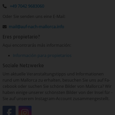
+49 7042 9683060
Oder Sie senden uns eine E-Mail:
mail@auf-nach-mallorca.info
Eres propietario?
Aqui encontrarás más información:
Información para propietarios
Soziale Netzwerke
Um­ ak­tu­el­le ­Ver­an­stal­tungs­tipp­s un­d ­In­for­ma­tio­nen
run­d um ­Mal­lor­ca ­zu er­hal­ten, ­be­su­chen ­Sie uns auf Fa­
ce­book o­der ­su­chen ­Sie ­schö­ne ­Bil­der von ­Mal­lor­ca? Wir
ha­ben ei­ni­ge un­se­rer ­schöns­ten ­Bil­der von ­der In­sel ­für ­
Sie auf un­se­rem Insta­gram-­Ac­count ­zu­sam­men­ge­stellt.