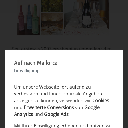
Seit erstmals 2007 erscheint in jedem Jahr der
Weinführer „Mallorca Wein“, in dem die
verschiedenen Rebsorten und Weingüter
Auf nach Mallorca
vorgestellt werden (herausgegeben von Georg
Einwilligung
Weimert „Der
Mallorquiner“).
http://www.mallorquiner.com/
Um unsere Webseite fortlaufend zu
verbessern und Ihnen optimale Angebote
Tipp
(vielleicht auch für das ein oder andere
anzeigen zu können, verwenden wir
Cookies
Weihnachtsgeschenk): wer auf mallorquinische
und
Erweiterte Conversions
von
Google
Weine oder auch Orangen und Mandeln auch in
Analytics
und
Google Ads
.
Deutschland nicht verzichten möchte, kann
diverse mallorquinische Produkte beim
Mit Ihrer Einwilligung erheben und nutzen wir