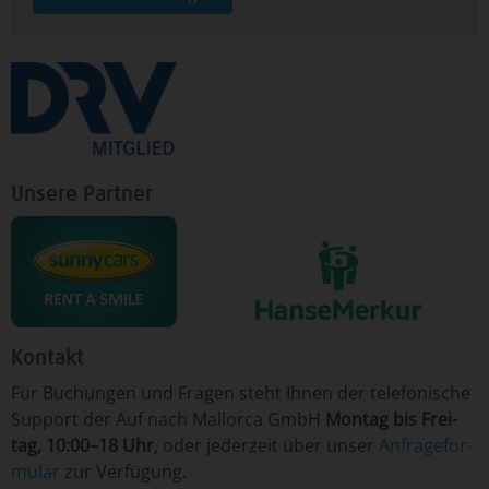
Unsere Partner
Kontakt
Für ­Bu­chun­gen un­d Fra­gen ­steht Ih­nen der te­le­fo­nische
Sup­port der Auf nach Mallorca GmbH
Mon­tag ­bis Frei­
tag, 10:00–18 Uhr
, o­der je­der­zeit ­über­ un­ser
An­fra­ge­for­
mu­lar
­zur Ver­fü­gung.