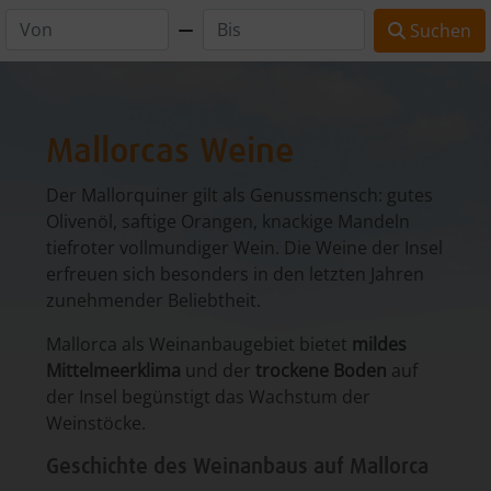
Suchen
Mallorcas Weine
Der Mallorquiner gilt als Genussmensch: gutes
Olivenöl, saftige Orangen, knackige Mandeln
tiefroter vollmundiger Wein. Die Weine der Insel
erfreuen sich besonders in den letzten Jahren
zunehmender Beliebtheit.
Mallorca als Weinanbaugebiet bietet
mildes
Mittelmeerklima
und der
trockene Boden
auf
der Insel begünstigt das Wachstum der
Weinstöcke.
Geschichte des Weinanbaus auf Mallorca