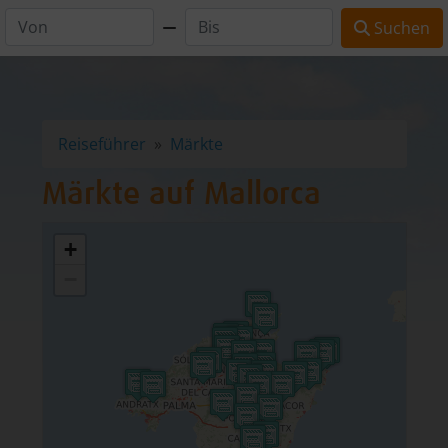
Suchen
Reiseführer
Märkte
Märkte auf Mallorca
+
−