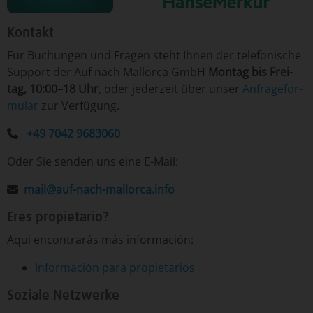
Kontakt
Für ­Bu­chun­gen un­d Fra­gen ­steht Ih­nen der te­le­fo­nische
Sup­port der Auf nach Mallorca GmbH
Mon­tag ­bis Frei­
tag, 10:00–18 Uhr
, o­der je­der­zeit ­über­ un­ser
An­fra­ge­for­
mu­lar
­zur Ver­fü­gung.
+49 7042 9683060
Oder Sie senden uns eine E-Mail:
mail@auf-nach-mallorca.info
Eres propietario?
Aqui encontrarás más información:
Información para propietarios
Soziale Netzwerke