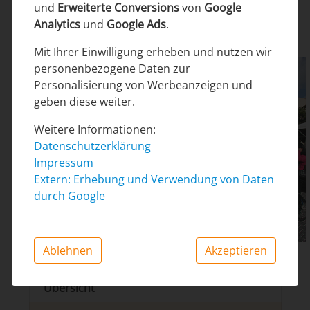
Kunstkenner machen am Nachmittag einen
und
Erweiterte Conversions
von
Google
Abstecher in die moderne Galerie "S'Estació" im
Analytics
und
Google Ads
.
alten, stillgelegten Bahnhof von Sineu.
Mit Ihrer Einwilligung erheben und nutzen wir
personenbezogene Daten zur
Personalisierung von Werbeanzeigen und
geben diese weiter.
Weitere Informationen:
Datenschutzerklärung
Impressum
Extern: Erhebung und Verwendung von Daten
durch Google
Ablehnen
Akzeptieren
Allgemein
Übersicht