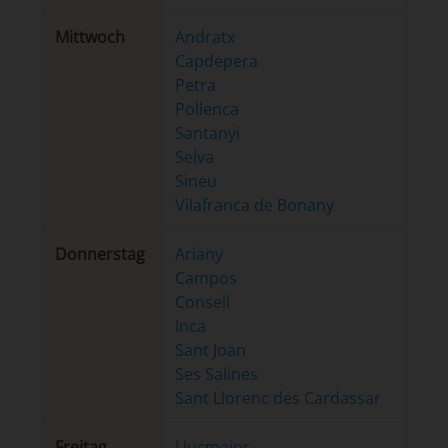
Mittwoch
Andratx
Capdepera
Petra
Pollenca
Santanyi
Selva
Sineu
Vilafranca de Bonany
Donnerstag
Ariany
Campos
Consell
Inca
Sant Joan
Ses Salines
Sant Llorenc des Cardassar
Freitag
Llucmajor