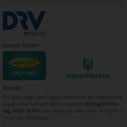
Unsere Partner
Kontakt
Für ­Bu­chun­gen un­d Fra­gen ­steht Ih­nen der te­le­fo­nische
Sup­port der Auf nach Mallorca GmbH
Mon­tag ­bis Frei­
tag, 10:00–18 Uhr
, o­der je­der­zeit ­über­ un­ser
An­fra­ge­for­
mu­lar
­zur Ver­fü­gung.