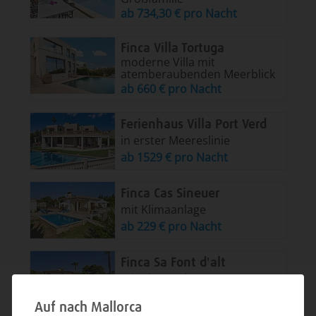
ab 734,30 € pro Nacht
Finca Villa Tortuga
moderne Villa mit
atemberaubenden Meerblick
ab 660 € pro Nacht
Ferienhaus Villa Port Verd
in erster Meereslinie
ab 1529 € pro Nacht
Finca Cas Sineuer
mit Klimaanlage
ab 229 € pro Nacht
Finca Sa Font d'alt
mit Klimaanlage
ab 374 € pro Nacht
Auf nach Mallorca