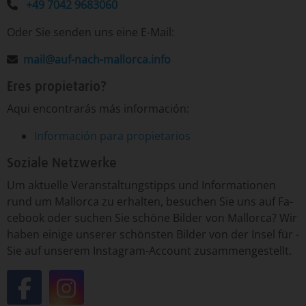
+49 7042 9683060
Oder Sie senden uns eine E-Mail:
mail@auf-nach-mallorca.info
Eres propietario?
Aqui encontrarás más información:
Información para propietarios
Soziale Netzwerke
Um­ ak­tu­el­le ­Ver­an­stal­tungs­tipp­s un­d ­In­for­ma­tio­nen
run­d um ­Mal­lor­ca ­zu er­hal­ten, ­be­su­chen ­Sie uns auf Fa­
ce­book o­der ­su­chen ­Sie ­schö­ne ­Bil­der von ­Mal­lor­ca? Wir
ha­ben ei­ni­ge un­se­rer ­schöns­ten ­Bil­der von ­der In­sel ­für ­
Sie auf un­se­rem Insta­gram-­Ac­count ­zu­sam­men­ge­stellt.