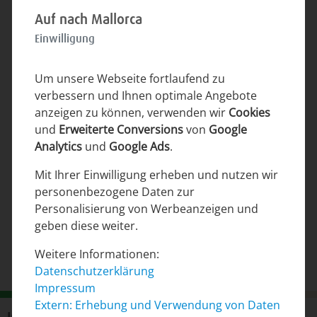
Auf nach Mallorca
Impressum
Einwilligung
Datenschutzerklärung
Um unsere Webseite fortlaufend zu
Reiseverband
verbessern und Ihnen optimale Angebote
anzeigen zu können, verwenden wir
Cookies
Nachhaltigkeit und Kultur
und
Erweiterte Conversions
von
Google
AVB und Reisebedingungen
Analytics
und
Google Ads
.
Mit Ihrer Einwilligung erheben und nutzen wir
Leistungsbeschreibung
personenbezogene Daten zur
Vermittlungsbedingungen
Personalisierung von Werbeanzeigen und
geben diese weiter.
Para dueños
Weitere Informationen:
La agencia
Datenschutzerklärung
Impressum
Extern: Erhebung und Verwendung von Daten