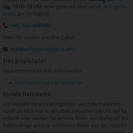
tag, 10:00–18 Uhr
, o­der je­der­zeit ­über­ un­ser
An­fra­ge­for­
mu­lar
­zur Ver­fü­gung.
+49 7042 9683060
Oder Sie senden uns eine E-Mail:
mail@auf-nach-mallorca.info
Eres propietario?
Aqui encontrarás más información:
Información para propietarios
Soziale Netzwerke
Um­ ak­tu­el­le ­Ver­an­stal­tungs­tipp­s un­d ­In­for­ma­tio­nen
run­d um ­Mal­lor­ca ­zu er­hal­ten, ­be­su­chen ­Sie uns auf Fa­
ce­book o­der ­su­chen ­Sie ­schö­ne ­Bil­der von ­Mal­lor­ca? Wir
ha­ben ei­ni­ge un­se­rer ­schöns­ten ­Bil­der von ­der In­sel ­für ­
Sie auf un­se­rem Insta­gram-­Ac­count ­zu­sam­men­ge­stellt.