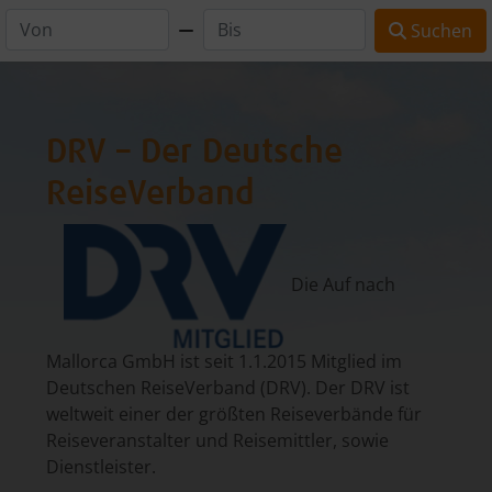
Suchen
DRV – Der Deutsche
ReiseVerband
Die Auf nach
Mallorca GmbH ist seit 1.1.2015 Mitglied im
Deutschen ReiseVerband (DRV). Der DRV ist
weltweit einer der größten Reiseverbände für
Reiseveranstalter und Reisemittler, sowie
Dienstleister.