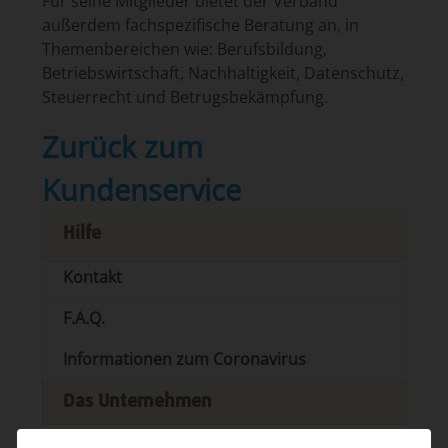
Für seine Mitglieder bietet der Verband
außerdem fachspezifische Beratung an, in
Themenbereichen wie: Berufsbildung,
Betriebswirtschaft, Nachhaltigkeit, Datenschutz,
Steuerrecht und Betrugsbekämpfung.
Zurück zum
Kundenservice
Hilfe
Kontakt
F.A.Q.
Informationen zum Coronavirus
Das Unternehmen
Über uns