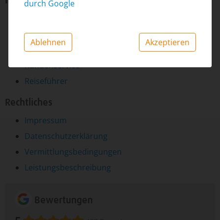
Informationen
durch Google
F.A.Q.
Gästebuch
Ablehnen
Akzeptieren
Karte
Kundenservice
Reiseführer
Rechtliches
Impressum
Datenschutzerklärung
Vermittlungsbedingungen
Leistungsbeschreibung
Bewertungen