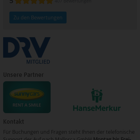
5
407 Bewertungen
Zu den Bewertungen
Unsere Partner
Kontakt
Für ­Bu­chun­gen un­d Fra­gen ­steht Ih­nen der te­le­fo­nische
Sup­port der Auf nach Mallorca GmbH
Mon­tag ­bis Frei­