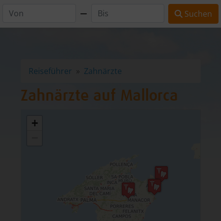
Suchen
Reiseführer
Zahnärzte
Zahnärzte auf Mallorca
+
−