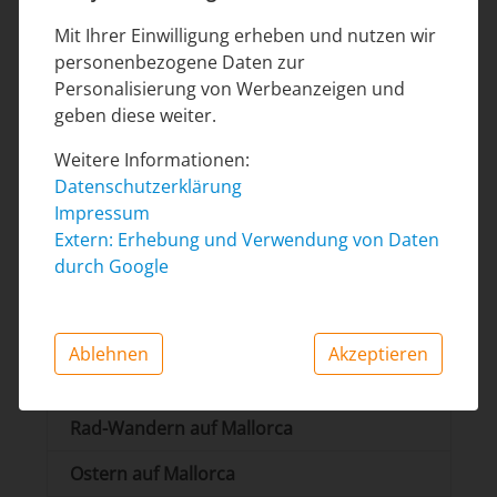
Marktkalender
Mit Ihrer Einwilligung erheben und nutzen wir
Restaurants
personenbezogene Daten zur
Personalisierung von Werbeanzeigen und
Die Insel Mallorca
geben diese weiter.
Mallorca-Karte
Weitere Informationen:
Datenschutzerklärung
Via Verde
Impressum
Extern: Erhebung und Verwendung von Daten
Mallorca entdecken
durch Google
Strände auf Mallorca
Reiten auf Mallorca
Ablehnen
Akzeptieren
Windmühlen auf Mallorca
Rad-Wandern auf Mallorca
Ostern auf Mallorca