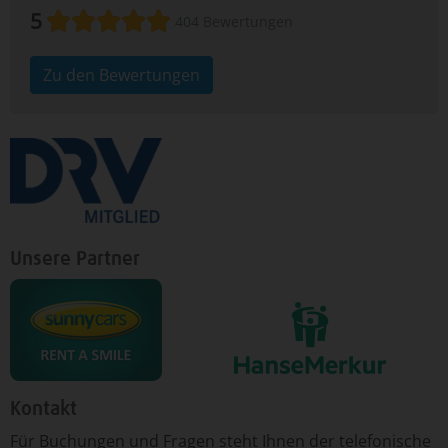
5
404 Bewertungen
Zu den Bewertungen
Unsere Partner
Kontakt
Für ­Bu­chun­gen un­d Fra­gen ­steht Ih­nen der te­le­fo­nische