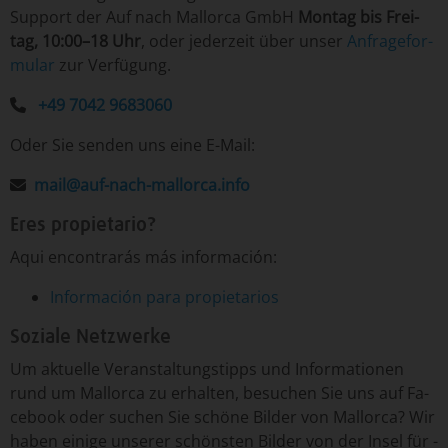
Sup­port der Auf nach Mallorca GmbH
Mon­tag ­bis Frei­
tag, 10:00–18 Uhr
, o­der je­der­zeit ­über­ un­ser
An­fra­ge­for­
mu­lar
­zur Ver­fü­gung.
+49 7042 9683060
Oder Sie senden uns eine E-Mail:
mail@auf-nach-mallorca.info
Eres propietario?
Aqui encontrarás más información:
Información para propietarios
Soziale Netzwerke
Um­ ak­tu­el­le ­Ver­an­stal­tungs­tipp­s un­d ­In­for­ma­tio­nen
run­d um ­Mal­lor­ca ­zu er­hal­ten, ­be­su­chen ­Sie uns auf Fa­
ce­book o­der ­su­chen ­Sie ­schö­ne ­Bil­der von ­Mal­lor­ca? Wir
ha­ben ei­ni­ge un­se­rer ­schöns­ten ­Bil­der von ­der In­sel ­für ­