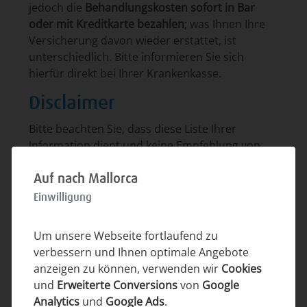
jedoch die
Behandlungskosten sofort in Bar
oder mit Kreditkarte bezahlen
; was Ihnen Ihre
Versicherung davon wieder erstattet, ist
unterschiedlich. Bitte informieren Sie sich
hierfür direkt bei Ihrer Krankenkasse.
Disclaimer
Bitte beachten Sie, dass diese Liste Ihrer
Information dient und keine Empfehlung von
uns darstellt. Alle Angaben ohne Gewähr
Auf nach Mallorca
Allgemein
Einwilligung
Übersicht
Um unsere Webseite fortlaufend zu
verbessern und Ihnen optimale Angebote
Leben auf Mallorca
anzeigen zu können, verwenden wir
Cookies
und
Ärzteliste
Erweiterte Conversions
von
Google
Analytics
und
Google Ads
.