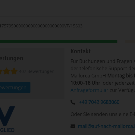
175795000000000000000000000VT/15603
Kontakt
rtungen
Für ­Bu­chun­gen un­d Fra­gen ­
der te­le­fo­nische Sup­port d
407 Bewertungen
Mallorca GmbH
Mon­tag ­bis F
10:00–18 Uhr
, o­der je­der­zei
Bewertungen
An­fra­ge­for­mu­lar
­zur Ver­fü­
+49 7042 9683060
Oder Sie senden uns eine E-
mail@auf-nach-mallorca.