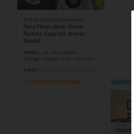
Ihre Ansprechpartnerinnen:
Elena Pérez Lätsch
,
Marzia
Fontana
,
Katja Leci
,
Andrea
Randoll
Telefon:
+49 7042 9683060
Montag – Freitag: 10:00 – 18:00 Uhr
E-Mail:
mail@auf-nach-mallorca.info
unverbindliche Anfrage
Weiter
Innenb