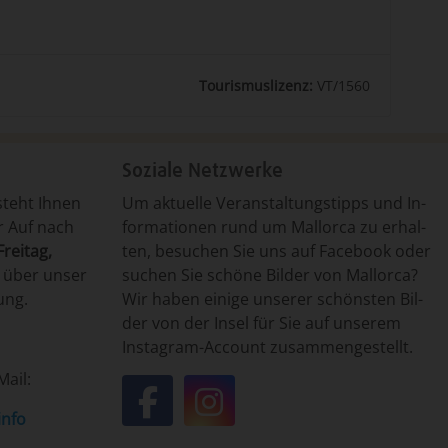
Tourismuslizenz:
VT/1560
Soziale Netzwerke
steht Ih­nen
Um­ ak­tu­el­le ­Ver­an­stal­tungs­tipp­s un­d ­In­
er Auf nach
for­ma­tio­nen run­d um ­Mal­lor­ca ­zu er­hal­
rei­tag,
ten, ­be­su­chen ­Sie uns auf Fa­ce­book o­der
t ­über­ un­ser
­su­chen ­Sie ­schö­ne ­Bil­der von ­Mal­lor­ca?
gung.
Wir ha­ben ei­ni­ge un­se­rer ­schöns­ten ­Bil­
der von ­der In­sel ­für ­Sie auf un­se­rem
Insta­gram-­Ac­count ­zu­sam­men­ge­stellt.
Mail:
info