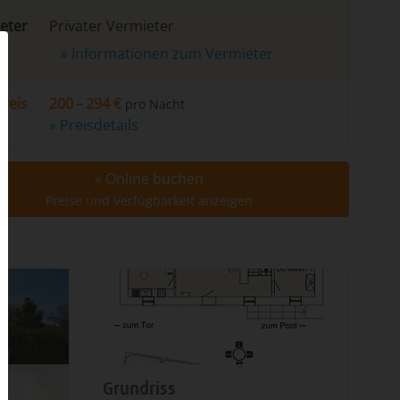
eter
Privater Vermieter
» Informationen zum Vermieter
Preis
200 – 294 €
pro Nacht
» Preisdetails
» Online buchen
Preise und Verfügbarkeit anzeigen
Grundriss