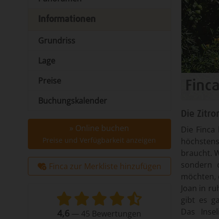
Informationen
Grundriss
Lage
Preise
Finc
Buchungskalender
Die Zitr
» Online buchen
Die Finca 
Preise und Verfügbarkeit anzeigen
höchstens
braucht. 
sondern d
Finca zur Merkliste hinzufügen
möchten, d
Joan in r
gibt es g
Das Inse
4,6
—
45
Bewertungen