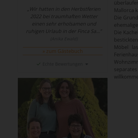
überlauf
„Wir hatten in den Herbstferien
Mallorca 
2022 bei traumhaften Wetter
Die Grund
einen sehr erholsamen und
ehemalige 
ruhigen Urlaub in der Finca Sa...”
Die Kachel
(Anika Ewald)
bestickt
Möbel la
zum Gästebuch
Ferienh
Wohnzim
Echte Bewertungen
separates
willkomme