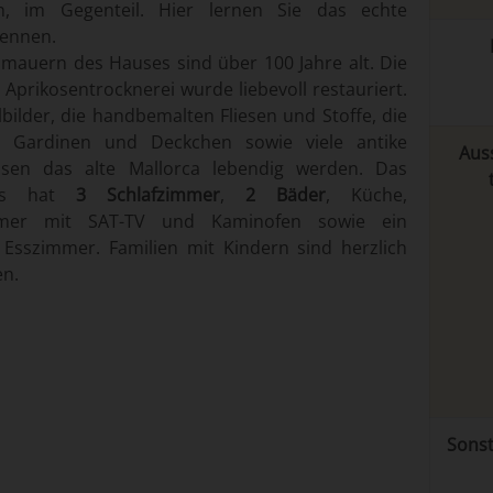
en, im Gegenteil. Hier lernen Sie das echte
kennen.
mauern des Hauses sind über 100 Jahre alt. Die
Aprikosentrocknerei wurde liebevoll restauriert.
bilder, die handbemalten Fliesen und Stoffe, die
en Gardinen und Deckchen sowie viele antike
Aus­
ssen das alte Mallorca lebendig werden. Das
aus hat
3 Schlafzimmer
,
2 Bäder
, Küche,
mer mit SAT-TV und Kaminofen sowie ein
 Esszimmer. Familien mit Kindern sind herzlich
n.
Son­st