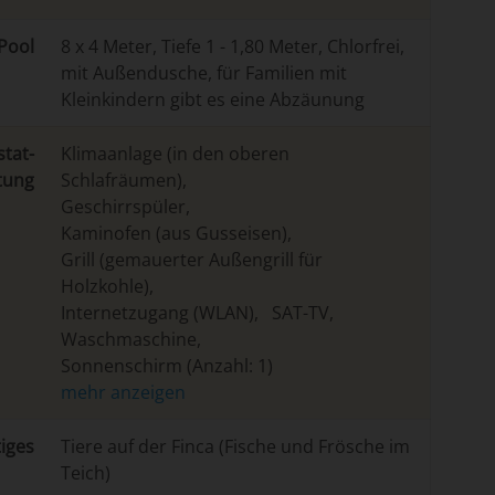
Pool
8 x 4 Meter, Tiefe 1 - 1,80 Meter, Chlorfrei,
mit Außendusche, für Familien mit
Kleinkindern gibt es eine Abzäunung
stat­
Klimaanlage (in den oberen
tung
Schlafräumen)
,
Geschirrspüler
,
Kaminofen (aus Gusseisen)
,
Grill (gemauerter Außengrill für
Holzkohle)
,
Internetzugang (WLAN)
,
SAT-TV
,
Waschmaschine
,
Sonnenschirm (Anzahl: 1)
i­ges
Tiere auf der Finca (Fische und Frösche im
Teich)