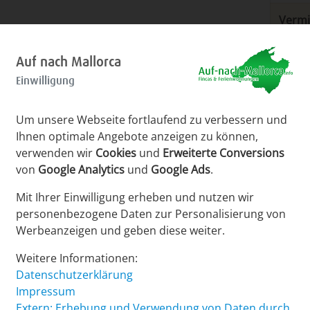
Vermi
Auf nach Mallorca
Einwilligung
Um unsere Webseite fortlaufend zu verbessern und
Ihnen optimale Angebote anzeigen zu können,
verwenden wir
Cookies
und
Erweiterte Conversions
von
Google Analytics
und
Google Ads
.
e Galerien
Mit Ihrer Einwilligung erheben und nutzen wir
personenbezogene Daten zur Personalisierung von
Werbeanzeigen und geben diese weiter.
Weitere Informationen:
Datenschutzerklärung
Impressum
ereich
Panoramen
Extern: Erhebung und Verwendung von Daten durch