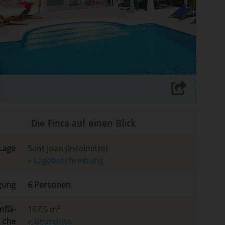
Die Finca auf einen Blick
Lage
Sant Joan
(Inselmitte)
» La­ge­be­schrei­bung
gung
6 Personen
­flä­
167,5 m²
che
» Grundriss