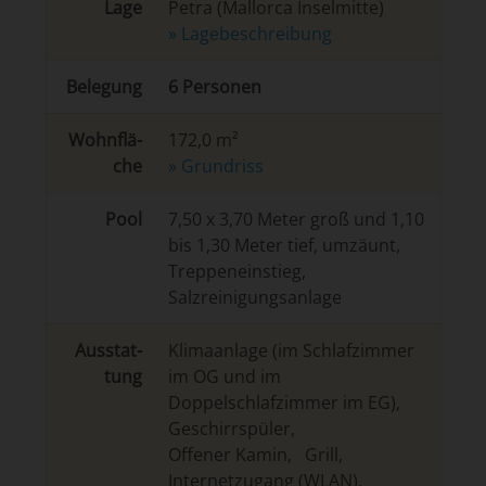
Lage
Petra
(Mallorca Inselmitte)
» La­ge­be­schrei­bung
Belegung
6 Personen
Wohn­flä­
172,0 m²
che
» Grundriss
Pool
7,50 x 3,70 Meter groß und 1,10
bis 1,30 Meter tief, umzäunt,
Treppeneinstieg,
Salzreinigungsanlage
Aus­stat­
Klimaanlage (im Schlafzimmer
tung
im OG und im
Doppelschlafzimmer im EG)
,
Geschirrspüler
,
Offener Kamin
,
Grill
,
Internetzugang (WLAN)
,