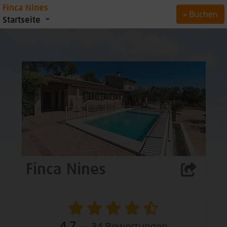
Finca Nines
» Buchen
Startseite
Finca Nines
4,7
—
34
Bewertungen