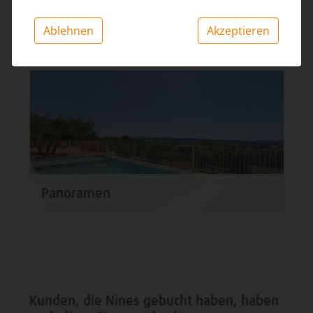
Ablehnen
Akzeptieren
Aussenbereich
Panoramen
Kunden, die Nines gebucht haben, haben