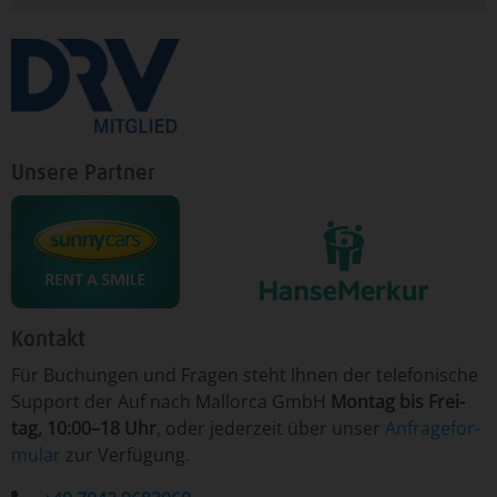
Unsere Partner
Kontakt
Für ­Bu­chun­gen un­d Fra­gen ­steht Ih­nen der te­le­fo­nische
Sup­port der Auf nach Mallorca GmbH
Mon­tag ­bis Frei­
tag, 10:00–18 Uhr
, o­der je­der­zeit ­über­ un­ser
An­fra­ge­for­
mu­lar
­zur Ver­fü­gung.