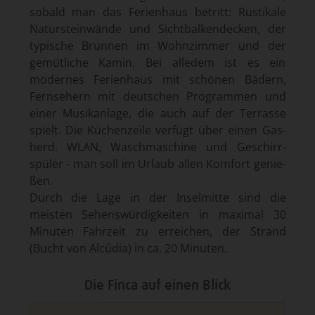
sobald man das Ferien­haus betritt: Rustikale
Naturstein­wände und Sicht­balken­decken, der
typische Brun­nen im Wohn­zimmer und der
gemüt­liche Kamin. Bei alledem ist es ein
modernes Ferien­haus mit schönen Bädern,
Fern­sehern mit deutschen Program­men und
einer Musik­anlage, die auch auf der Terrasse
spielt. Die Küchen­zeile verfügt über einen Gas­
herd. WLAN, Wasch­maschine und Geschirr­
spüler - man soll im Ur­laub allen Kom­fort genie­
ßen.
Durch die Lage in der Insel­mitte sind die
meisten Sehens­würdigkeiten in maximal 30
Minuten Fahrzeit zu erreichen, der Strand
(Bucht von Alcúdia) in ca. 20 Minuten.
Die Finca auf einen Blick