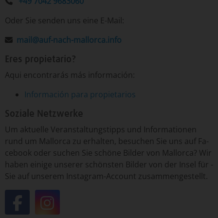
+49 7042 9683060
Oder Sie senden uns eine E-Mail:
mail@auf-nach-mallorca.info
Eres propietario?
Aqui encontrarás más información:
Información para propietarios
Soziale Netzwerke
Um­ ak­tu­el­le ­Ver­an­stal­tungs­tipp­s un­d ­In­for­ma­tio­nen
run­d um ­Mal­lor­ca ­zu er­hal­ten, ­be­su­chen ­Sie uns auf Fa­
ce­book o­der ­su­chen ­Sie ­schö­ne ­Bil­der von ­Mal­lor­ca? Wir
ha­ben ei­ni­ge un­se­rer ­schöns­ten ­Bil­der von ­der In­sel ­für ­
Sie auf un­se­rem Insta­gram-­Ac­count ­zu­sam­men­ge­stellt.