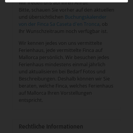
Wir freuen uns auf Ihren Anruf!
Bitte, schauen Sie vorher auf den aktuellen
und übersichtlichen
Buchungskalender
von der Finca Sa Caseta d'en Tronca
, ob
Ihr Wunschzeitraum noch verfügbar ist.
Wir kennen jedes von uns vermittelte
Ferienhaus, jede vermittelte Finca auf
Mallorca persönlich. Wir besuchen jedes
Ferienhaus mindestens einmal jährlich
und aktualisieren bei Bedarf Fotos und
Beschreibungen. Deshalb können wir Sie
beraten, welche Finca, welches Ferienhaus
auf Mallorca Ihren Vorstellungen
entspricht.
Rechtliche Informationen