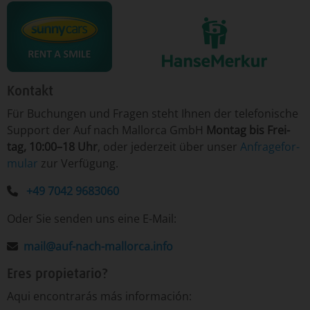
Kontakt
Für ­Bu­chun­gen un­d Fra­gen ­steht Ih­nen der te­le­fo­nische
Sup­port der Auf nach Mallorca GmbH
Mon­tag ­bis Frei­
tag, 10:00–18 Uhr
, o­der je­der­zeit ­über­ un­ser
An­fra­ge­for­
mu­lar
­zur Ver­fü­gung.
+49 7042 9683060
Oder Sie senden uns eine E-Mail:
mail@auf-nach-mallorca.info
Eres propietario?
Aqui encontrarás más información: