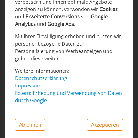
verbessern und Ihnen optimale Angebote
Telefon
anzeigen zu können, verwenden wir
Cookies
+49 7042 9683060
und
Erweiterte Conversions
von
Google
E-Mail
Analytics
und
Google Ads
.
mail@auf-nach-mallorca.info
Mit Ihrer Einwilligung erheben und nutzen wir
Postadresse
personenbezogene Daten zur
Auf nach Mallorca GmbH
Personalisierung von Werbeanzeigen und
Kehlstraße 99
geben diese weiter.
71665
Vaihingen/Enz
Deutschland
Weitere Informationen:
Datenschutzerklärung
Impressum
Extern: Erhebung und Verwendung von Daten
Unsere Bürozeiten
durch Google
Montag bis Freitag
10:00 bis 18:00 Uhr
Ablehnen
Akzeptieren