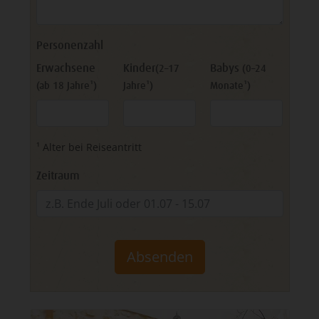
Personenzahl
Erwachsene
Kinder
Babys
(2–17
(0–24
(ab 18 Jahre¹)
Jahre¹)
Monate¹)
¹ Alter bei Reiseantritt
Zeitraum
Absenden