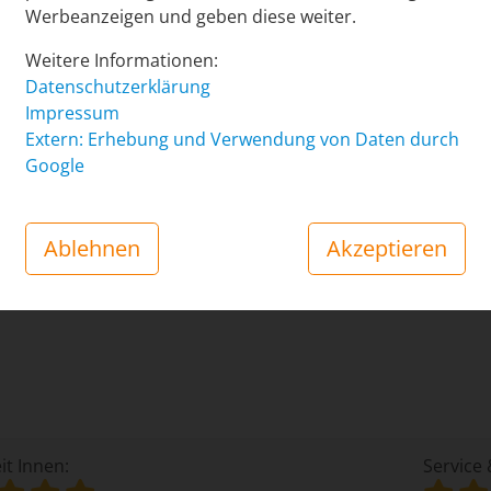
Werbeanzeigen und geben diese weiter.
it Innen:
Service 
Weitere Informationen:
Datenschutzerklärung
it Außen:
Preis-/L
Impressum
Extern: Erhebung und Verwendung von Daten durch
ung:
Google
Ablehnen
Akzeptieren
te Jahr in Folge rundum zufrieden.
it Innen:
Service 