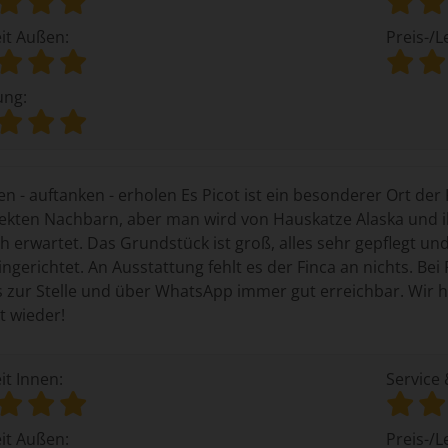
it Außen:
Preis-/L
ung:
en - auftanken - erholen Es Picot ist ein besonderer Ort der
rekten Nachbarn, aber man wird von Hauskatze Alaska und 
ch erwartet. Das Grundstück ist groß, alles sehr gepflegt u
eingerichtet. An Ausstattung fehlt es der Finca an nichts. B
s zur Stelle und über WhatsApp immer gut erreichbar. Wir
 wieder!
it Innen:
Service 
it Außen:
Preis-/L