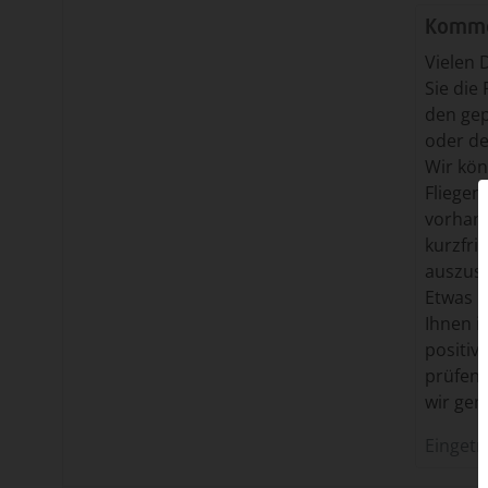
Komme
Vielen 
Sie die
den gep
oder de
Wir kön
Fliegen
vorhand
kurzfri
auszusc
Etwas ü
Ihnen i
positiv
prüfen 
wir gem
Einget