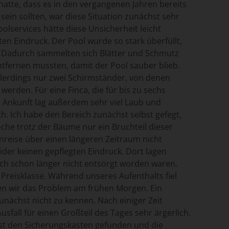
hatte, dass es in den vergangenen Jahren bereits
ein sollten, war diese Situation zunächst sehr
lservices hätte diese Unsicherheit leicht
en Eindruck. Der Pool wurde so stark überfüllt,
n. Dadurch sammelten sich Blätter und Schmutz
ntfernen mussten, damit der Pool sauber blieb.
lerdings nur zwei Schirmständer, von denen
werden. Für eine Finca, die für bis zu sechs
r Ankunft lag außerdem sehr viel Laub und
 Ich habe den Bereich zunächst selbst gefegt,
che trotz der Bäume nur ein Bruchteil dieser
nreise über einen längeren Zeitraum nicht
ider keinen gepflegten Eindruck. Dort lagen
lich schon länger nicht entsorgt worden waren.
 Preisklasse. Während unseres Aufenthalts fiel
n wir das Problem am frühen Morgen. Ein
nächst nicht zu kennen. Nach einiger Zeit
fall für einen Großteil des Tages sehr ärgerlich.
lbst den Sicherungskasten gefunden und die