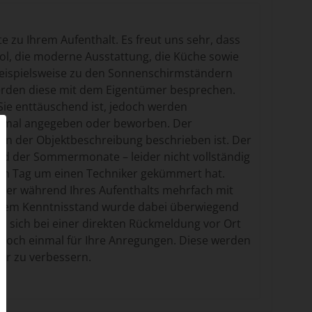
e zu Ihrem Aufenthalt. Es freut uns sehr, dass
ol, die moderne Ausstattung, die Küche sowie
 beispielsweise zu den Sonnenschirmständern
erden diese mit dem Eigentümer besprechen.
 Sie enttäuschend ist, jedoch werden
erkmal angegeben oder beworben. Der
h in der Objektbeschreibung beschrieben ist. Der
rend der Sommermonate – leider nicht vollständig
lben Tag um einen Techniker gekümmert hat.
ümer während Ihres Aufenthalts mehrfach mit
serem Kenntnisstand wurde dabei überwiegend
n sich bei einer direkten Rückmeldung vor Ort
k noch einmal für Ihre Anregungen. Diese werden
er zu verbessern.