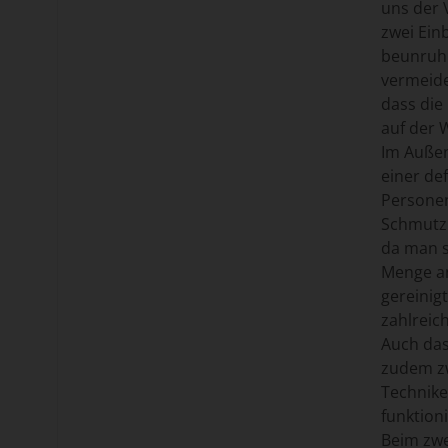
uns der 
zwei Ein
beunruhi
vermeide
dass die
auf der 
Im Außen
einer def
Personen
Schmutz 
da man s
Menge an
gereinig
zahlreic
Auch das
zudem zw
Technike
funktion
Beim zwe