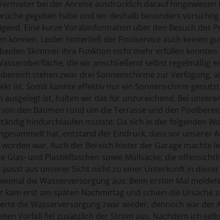
Vermieter bei der Anreise ausdrücklich darauf hingewiesen 
brüche gegeben habe und wir deshalb besonders vorsichtig s
gend. Eine kurze Vorabinformation über den Besuch des Poo
n können. Leider hinterließ der Poolservice auch keinen gut
 beiden Skimmer ihre Funktion nicht mehr erfüllen konnte
Wasseroberfläche, die wir anschließend selbst regelmäßig e
bereich stehen zwar drei Sonnenschirme zur Verfügung, al
ekt ist. Somit konnte effektiv nur ein Sonnenschirm genutzt 
 ausgelegt ist, halten wir das für unzureichend. Bei unsere
von den Bäumen rund um die Terrasse und den Poolbereich.
tändig hindurchlaufen musste. Da sich in der folgenden Wo
gesammelt hat, entstand der Eindruck, dass vor unserer A
t worden war. Auch der Bereich hinter der Garage machte le
he Glas- und Plastikflaschen sowie Müllsäcke, die offensicht
 passt aus unserer Sicht nicht zu einer Unterkunft in dieser
eimal die Wasserversorgung aus. Beim ersten Mal meldete
r kam erst am späten Nachmittag und schien die Ursache zu
ierte die Wasserversorgung zwar wieder, dennoch war der Aus
iten Vorfall fiel zusätzlich der Strom aus. Nachdem ich se