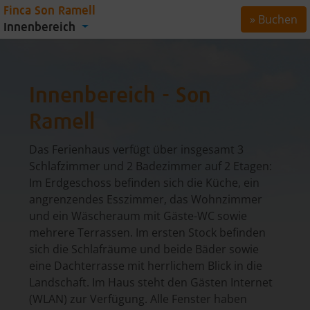
Finca Son Ramell
» Buchen
Innenbereich
Innenbereich - Son
Ramell
Das Ferienhaus verfügt über insgesamt 3
Schlafzimmer und 2 Badezimmer auf 2 Etagen:
Im Erdgeschoss befinden sich die Küche, ein
angrenzendes Esszimmer, das Wohnzimmer
und ein Wäscheraum mit Gäste-WC sowie
mehrere Terrassen. Im ersten Stock befinden
sich die Schlafräume und beide Bäder sowie
eine Dachterrasse mit herrlichem Blick in die
Landschaft. Im Haus steht den Gästen Internet
(WLAN) zur Verfügung. Alle Fenster haben