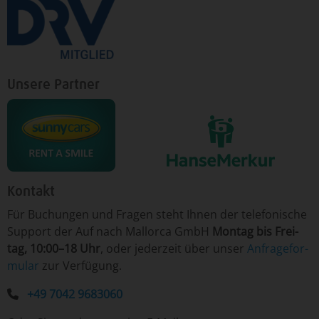
Unsere Partner
Kontakt
Für ­Bu­chun­gen un­d Fra­gen ­steht Ih­nen der te­le­fo­nische
Sup­port der Auf nach Mallorca GmbH
Mon­tag ­bis Frei­
tag, 10:00–18 Uhr
, o­der je­der­zeit ­über­ un­ser
An­fra­ge­for­
mu­lar
­zur Ver­fü­gung.
+49 7042 9683060