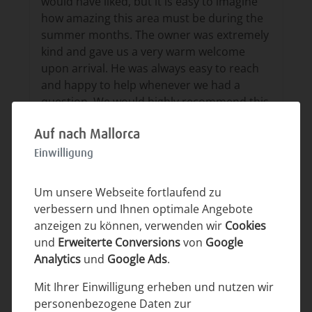
would have liked, but it is easy to imagine
how amazing this area must be during the
summer months. The owner was extremely
kind and gave us a very warm welcome
upon arrival. He was always easy to reach
and happy to help whenever we had a
question. We would highly recommend this
amazing accommodation to anyone looking
Auf nach Mallorca
for a special and relaxing place to stay. We
would love to come back!
Einwilligung
Gesamtbewertung:
Um unsere Webseite fortlaufend zu
verbessern und Ihnen optimale Angebote
anzeigen zu können, verwenden wir
Cookies
Sauberkeit Innen:
und
Erweiterte Conversions
von
Google
Analytics
und
Google Ads
.
Sauberkeit Außen:
Mit Ihrer Einwilligung erheben und nutzen wir
personenbezogene Daten zur