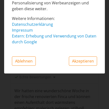
Ausstattung:
Personalisierung von Werbeanzeigen und
geben diese weiter.
Service & Freundlichkeit Vermieter:
Weitere Informationen:
Datenschutzerklärung
Preis-/Leistungsverhältnis:
Impressum
Extern: Erhebung und Verwendung von Daten
durch Google
Kornelia
11.10.2025 bis 18.10.2025
Ablehnen
Akzeptieren
Eingetragen am
20.10.2025
Echte Bewertungen
Wir hatten eine wunderschöne Woche in
der frische renovierten Finca und können
einen Aufenthalt dort wärmstens
empfehlen: malerisch gelegen, stillvoll