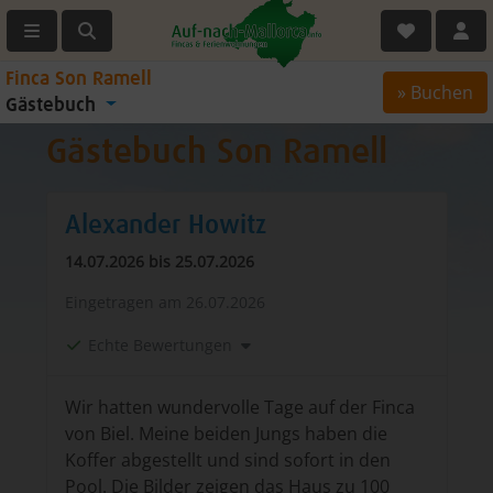
Finca Son Ramell
» Buchen
Gästebuch
Gästebuch Son Ramell
Alexander Howitz
14.07.2026 bis 25.07.2026
Eingetragen am
26.07.2026
Echte Bewertungen
Wir hatten wundervolle Tage auf der Finca
von Biel. Meine beiden Jungs haben die
Koffer abgestellt und sind sofort in den
Pool. Die Bilder zeigen das Haus zu 100