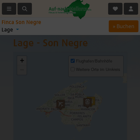
Finca Son Negre
» Buchen
Lage
Lage - Son Negre
+
Flughafen/Bahnhöfe
−
Weitere Orte im Umkreis