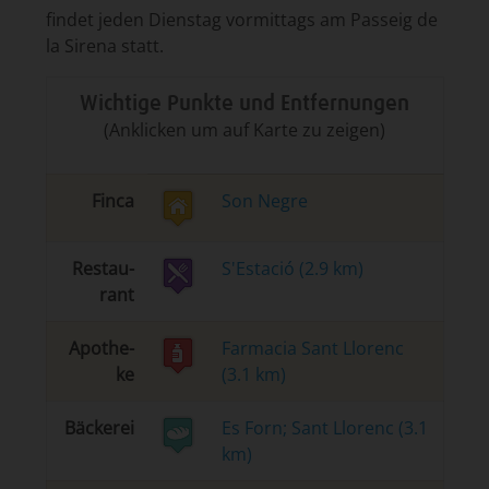
findet jeden Dienstag vormittags am Passeig de
la Sirena statt.
Wichtige Punkte und Entfernungen
(Anklicken um auf Karte zu zeigen)
Finca
Son Negre
Re­stau­
S'Estació (2.9 km)
rant
Apo­the­
Farmacia Sant Llorenc
ke
(3.1 km)
Bä­cke­rei
Es Forn; Sant Llorenc (3.1
km)