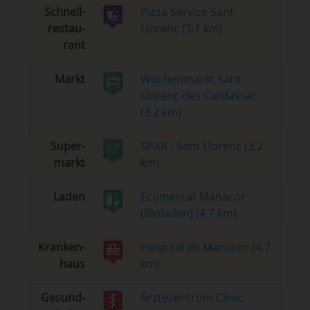
Schnell­
Pizza Service Sant
re­stau­
Llorenc (3.1 km)
rant
Markt
Wochenmarkt Sant
Llorenc des Cardassar
(3.2 km)
Su­per­
SPAR - Sant Llorenc (3.2
markt
km)
La­den
Ecomercat Manacor
(Bioladen) (4.7 km)
Kran­ken­
Hospital de Manacor (4.7
haus
km)
Ge­sund­
Ärztezentrum Clinic