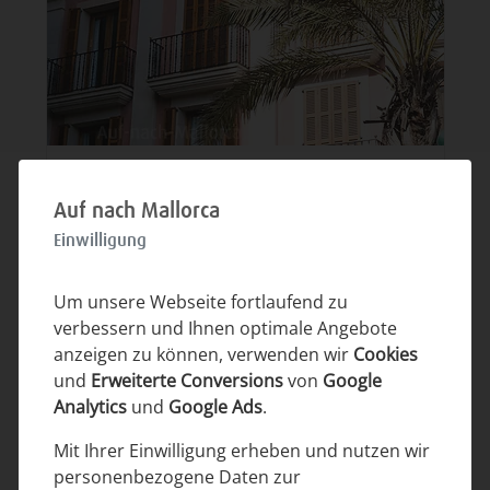
Nur ca. 4 Kilometer sind es von der
Bild 9
Finca Son Negre nach Manacor.
Auf nach Mallorca
Einwilligung
Um unsere Webseite fortlaufend zu
verbessern und Ihnen optimale Angebote
anzeigen zu können, verwenden wir
Cookies
und
Erweiterte Conversions
von
Google
Analytics
und
Google Ads
.
Mit Ihrer Einwilligung erheben und nutzen wir
personenbezogene Daten zur