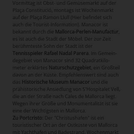
Vormittag ist Obst- und Gemüse­markt auf der
Plaça Con­sti­tució, montags ist Wochen­markt
auf der Plaça Ramon Llull (Hier befindet sich
auch die Tourist-Information). Manacor ist
bekannt durch die
Mallorca-Perlen-Manu­fac­tur
,
es ist auch die Stadt der Möbel. Der zur Zeit
berühm­teste Sohn der Stadt ist der
Tennisspieler Rafael Nadal Parera
. Im Gemein­
de­gebiet von Manacor sind 32 Qua­drat­kilo­
meter erklärtes
Natur­schutzgebiet
, ein Großteil
davon an der Küste. Empfehlenswert sind auch
das
Historische Museum Manacor
und die
prähistorische Ansied­lung von S'Hospitalet Vell,
die an der Straße nach Cales de Mallorca liegt.
Wegen ihrer Größe und Monu­men­ta­li­tät ist sie
eine der Wichtigsten in Mallorca.
Zu Portcristo:
Der "Christushafen" ist ein
touristischer Ort an der Ostküste von Mallorca
mit Yachthafen und Bade­strand. Wochenmarkt