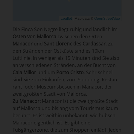
Leaflet
|
Map data ©
OpenStreetMap
Die Finca Son Negre liegt ruhig und ländlich im
Osten von Mallorca
zwischen den Orten
Manacor
und
Sant Llorenc des Cardassar
. Zu
den Strän­den der Ostküste sind es 10km
Luftlinie. In weniger als 15 Minuten sind Sie also
an verschiedenen Stränden, an der Bucht von
Cala Millor
und um
Porto Cristo
. Sehr schnell
sind Sie zum Einkaufen, zum Shopping, Restau­
rant- oder Museumsbesuch in Manacor, der
zweit­größten Stadt von Mallorca.
Zu Manacor:
Manacor ist die zweitgrößte Stadt
auf Mallorca und bislang vom Tourismus kaum
berührt. Es ist weithin unbekannt, wie hübsch
Manacor eigentlich ist. Es gibt eine
Fußgängerzone, die zum Shoppen einlädt. Jeden