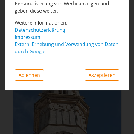
Personalisierung von Werbeanzeigen und
geben diese weiter.
Die Pfarrkirche Nostra Senyora dels
Bild 10
Weitere Informationen:
Dolors liegt am Platz Rector Rubí. Sie
Datenschutzerklärung
wurde Ende des 19. Jahrhunderts im
Impressum
neogotischen Historizismusstil erbaut.
Extern: Erhebung und Verwendung von Daten
durch Google
Ablehnen
Akzeptieren