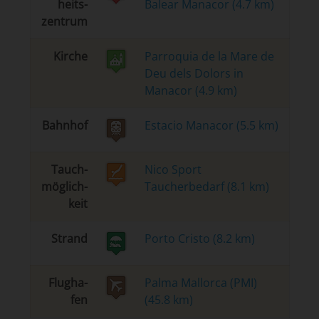
heits­
Balear Manacor (4.7 km)
zen­trum
Kir­che
Parroquia de la Mare de
Deu dels Dolors in
Manacor (4.9 km)
Bahn­hof
Estacio Manacor (5.5 km)
Tauch­
Nico Sport
mög­lich­
Taucherbedarf (8.1 km)
keit
Strand
Porto Cristo (8.2 km)
Flug­ha­
Palma Mallorca (PMI)
fen
(45.8 km)