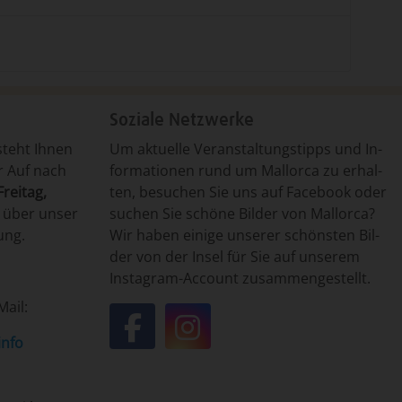
Soziale Netzwerke
steht Ih­nen
Um­ ak­tu­el­le ­Ver­an­stal­tungs­tipp­s un­d ­In­
er Auf nach
for­ma­tio­nen run­d um ­Mal­lor­ca ­zu er­hal­
rei­tag,
ten, ­be­su­chen ­Sie uns auf Fa­ce­book o­der
t ­über­ un­ser
­su­chen ­Sie ­schö­ne ­Bil­der von ­Mal­lor­ca?
gung.
Wir ha­ben ei­ni­ge un­se­rer ­schöns­ten ­Bil­
der von ­der In­sel ­für ­Sie auf un­se­rem
Insta­gram-­Ac­count ­zu­sam­men­ge­stellt.
Mail:
info