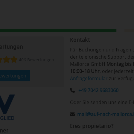
Kontakt
rtungen
Für ­Bu­chun­gen un­d Fra­gen ­
der te­le­fo­nische Sup­port d
406 Bewertungen
Mallorca GmbH
Mon­tag ­bis F
10:00–18 Uhr
, o­der je­der­zei
Bewertungen
An­fra­ge­for­mu­lar
­zur Ver­fü­
+49 7042 9683060
Oder Sie senden uns eine E-
mail@auf-nach-mallorca.
Eres propietario?
tner