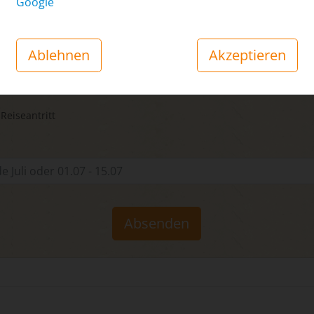
Google
zahl
Ablehnen
Akzeptieren
ene
Kinder
Babys
(ab 18 Jahre¹)
(2–17 Jahre¹)
(0–24 Mon
 Reiseantritt
Absenden