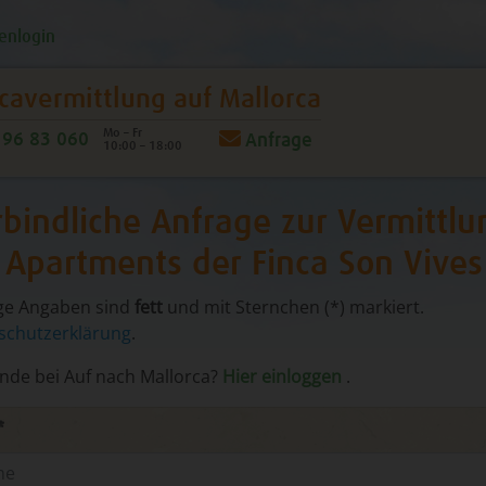
enlogin
cavermittlung
auf Mallorca
Mo – Fr
96 83 060
Anfrage
10:00 – 18:00
bindliche Anfrage zur Vermittlu
 Apartments der Finca Son Vives
ge Angaben sind
fett
und mit Sternchen (*) markiert.
schutzerklärung
.
unde bei Auf nach Mallorca?
Hier einloggen
.
*