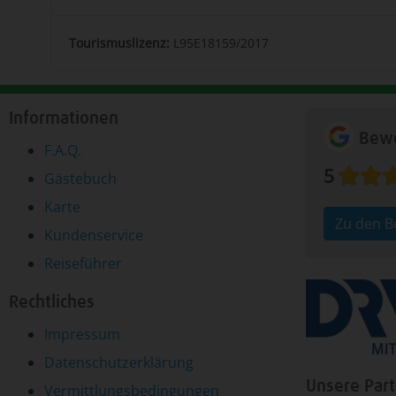
Tourismuslizenz:
L95E18159/2017
Informationen
Bewe
F.A.Q.
5
Gästebuch
Karte
Zu den 
Kundenservice
Reiseführer
Rechtliches
Impressum
Datenschutzerklärung
Unsere Par
Vermittlungsbedingungen