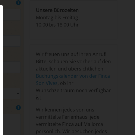
Unsere Bürozeiten
Montag bis Freitag
10:00 bis 18:00 Uhr
Wir freuen uns auf Ihren Anruf!
Bitte, schauen Sie vorher auf den
aktuellen und übersichtlichen
Buchungskalender von der Finca
Son Vives
, ob Ihr
Wunschzeitraum noch verfügbar
ist.
Wir kennen jedes von uns
vermittelte Ferienhaus, jede
vermittelte Finca auf Mallorca
persönlich. Wir besuchen jedes