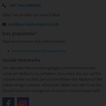
+49 7042 9683060
Oder Sie senden uns eine E-Mail:
mail@auf-nach-mallorca.info
Eres propietario?
Aqui encontrarás más información:
Información para propietarios
Soziale Netzwerke
Um­ ak­tu­el­le ­Ver­an­stal­tungs­tipp­s un­d ­In­for­ma­tio­nen
run­d um ­Mal­lor­ca ­zu er­hal­ten, ­be­su­chen ­Sie uns auf Fa­
ce­book o­der ­su­chen ­Sie ­schö­ne ­Bil­der von ­Mal­lor­ca? Wir
ha­ben ei­ni­ge un­se­rer ­schöns­ten ­Bil­der von ­der In­sel ­für ­
Sie auf un­se­rem Insta­gram-­Ac­count ­zu­sam­men­ge­stellt.