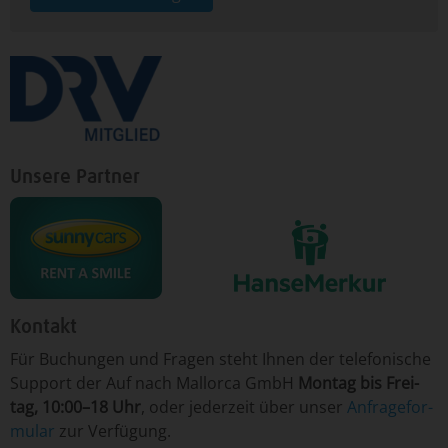
Unsere Partner
Kontakt
Für ­Bu­chun­gen un­d Fra­gen ­steht Ih­nen der te­le­fo­nische
Sup­port der Auf nach Mallorca GmbH
Mon­tag ­bis Frei­
tag, 10:00–18 Uhr
, o­der je­der­zeit ­über­ un­ser
An­fra­ge­for­
mu­lar
­zur Ver­fü­gung.