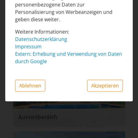
personenbezogene Daten zur
Personalisierung von Werbeanzeigen und
geben diese weiter.
Weitere Informationen:
Datenschutzerklärung
Impressum
Lage
Extern: Erhebung und Verwendung von Daten
durch Google
Ablehnen
Akzeptieren
Aussenbereich