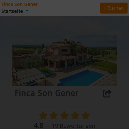
Finca Son Gener
» Buchen
Startseite
Finca Son Gener
4,8
—
19
Bewertungen