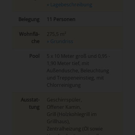
» La­ge­be­schrei­bung
Belegung
11 Personen
Wohn­flä­
275,5 m²
che
» Grundriss
Pool
5 x 10 Meter groß und 0,95 -
1,90 Meter tief, mit
Außendusche, Beleuchtung
und Treppeneinstieg, mit
Chlorreinigung
Aus­stat­
Geschirrspüler
,
tung
Offener Kamin
,
Grill (Holzkohlegrill im
Grillhaus)
,
Zentralheizung (Öl sowie