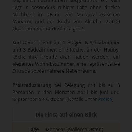
Stil, innen hochmodern ausgestattet. Die Villa
liegt in besonders ruhiger Lage ohne direkte
Nachbarn im Osten von Mallorca zwischen
Manacor und der Bucht von Alcúdia. 27.000
Quadrat­meter ist die Finca groß.
Son Gener bietet auf 2 Etagen
6 Schlafzimmer
und
3 Badezimmer
, eine Küche, an der Hobby­
köche ihre Freude dran haben werden, ein
elegantes Wohn-Esszimmer, eine repräsentative
Entrada sowie mehrere Nebenräume.
Preisreduzierung
bei Belegung mit bis zu 8
Personen in den Monaten April bis Juni und
September bis Oktober. (Details unter
Preise
)
Die Finca auf einen Blick
Lage
Manacor
(Mallorca Osten)