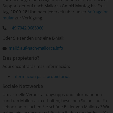
Sup­port der Auf nach Mallorca GmbH
Mon­tag ­bis Frei­
tag, 10:00–18 Uhr
, o­der je­der­zeit ­über­ un­ser
An­fra­ge­for­
mu­lar
­zur Ver­fü­gung.
+49 7042 9683060
Oder Sie senden uns eine E-Mail:
mail@auf-nach-mallorca.info
Eres propietario?
Aqui encontrarás más información:
Información para propietarios
Soziale Netzwerke
Um­ ak­tu­el­le ­Ver­an­stal­tungs­tipp­s un­d ­In­for­ma­tio­nen
run­d um ­Mal­lor­ca ­zu er­hal­ten, ­be­su­chen ­Sie uns auf Fa­
ce­book o­der ­su­chen ­Sie ­schö­ne ­Bil­der von ­Mal­lor­ca? Wir
ha­ben ei­ni­ge un­se­rer ­schöns­ten ­Bil­der von ­der In­sel ­für ­