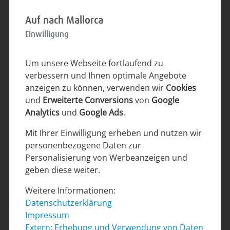
23
24
25
26
27
28
29
Auf nach Mallorca
30
Einwilligung
Dezember 2026
Um unsere Webseite fortlaufend zu
verbessern und Ihnen optimale Angebote
Mo.
Di.
Mi.
Do.
Fr.
Sa.
So.
anzeigen zu können, verwenden wir
Cookies
und
Erweiterte Conversions
von
Google
1
2
3
4
5
6
Analytics
und
Google Ads
.
7
8
9
10
11
12
13
Mit Ihrer Einwilligung erheben und nutzen wir
personenbezogene Daten zur
14
15
16
17
18
19
20
Personalisierung von Werbeanzeigen und
geben diese weiter.
21
22
23
24
25
26
27
Weitere Informationen:
Datenschutzerklärung
28
29
30
31
Impressum
Extern: Erhebung und Verwendung von Daten