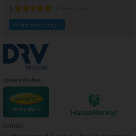
5
407 Bewertungen
Zu den Bewertungen
Unsere Partner
Kontakt
Für ­Bu­chun­gen un­d Fra­gen ­steht Ih­nen der te­le­fo­nische