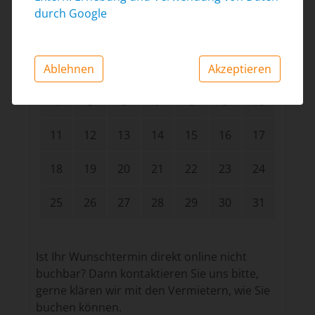
Januar 2027
durch Google
Mo.
Di.
Mi.
Do.
Fr.
Sa.
So.
1
2
3
Ablehnen
Akzeptieren
4
5
6
7
8
9
10
11
12
13
14
15
16
17
18
19
20
21
22
23
24
25
26
27
28
29
30
31
Ist Ihr Wunschtermin direkt online nicht
buchbar? Dann kontaktieren Sie uns bitte,
gerne klären wir mit den Vermietern, wie Sie
buchen können.