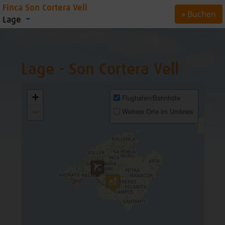
Finca Son Cortera Vell
» Buchen
Lage
Lage - Son Cortera Vell
+
Flughafen/Bahnhöfe
−
Weitere Orte im Umkreis