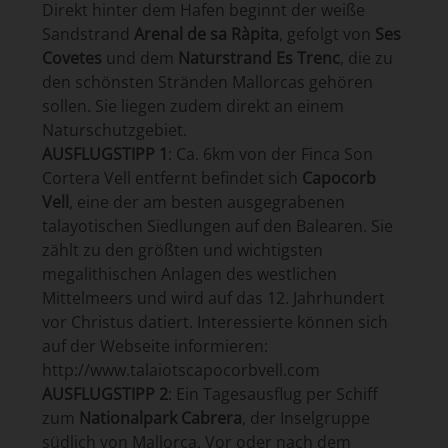
Direkt hinter dem Hafen beginnt der weiße
Sandstrand
Arenal de sa Ràpita
, gefolgt von
Ses
Covetes
und dem
Naturstrand Es Trenc
, die zu
den schönsten Stränden Mallorcas gehören
sollen. Sie liegen zudem direkt an einem
Naturschutzgebiet.
AUSFLUGSTIPP 1
: Ca. 6km von der Finca Son
Cortera Vell entfernt befindet sich
Capocorb
Vell
, eine der am besten ausgegrabenen
talayotischen Siedlungen auf den Balearen. Sie
zählt zu den größten und wichtigsten
megalithischen Anlagen des westlichen
Mittelmeers und wird auf das 12. Jahrhundert
vor Christus datiert. Interessierte können sich
auf der Webseite informieren:
http://www.talaiotscapocorbvell.com
AUSFLUGSTIPP 2
: Ein Tagesausflug per Schiff
zum
Nationalpark Cabrera
, der Inselgruppe
südlich von Mallorca. Vor oder nach dem