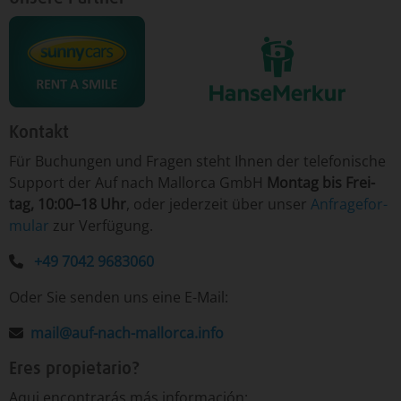
Kontakt
Für ­Bu­chun­gen un­d Fra­gen ­steht Ih­nen der te­le­fo­nische
Sup­port der Auf nach Mallorca GmbH
Mon­tag ­bis Frei­
tag, 10:00–18 Uhr
, o­der je­der­zeit ­über­ un­ser
An­fra­ge­for­
mu­lar
­zur Ver­fü­gung.
+49 7042 9683060
Oder Sie senden uns eine E-Mail:
mail@auf-nach-mallorca.info
Eres propietario?
Aqui encontrarás más información: