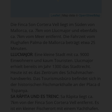
Leaflet
|
Map data ©
OpenStreetMap
Die Finca Son Cortera Vell liegt im Süden von
Mallorca, ca. 7km von Llucmajor und ebenfalls
ca. 7km vom Meer entfernt. Die Fahrzeit vom
Flughafen Palma de Mallorca beträgt etwa 25
Minuten.
LLUCMAJOR
: Eine kleine Stadt mit ca. 9000
Einwohnern und kaum Touristen. Llucmajor
erhielt bereits im Jahr 1300 das Stadtrecht.
Heute ist es das Zentrum des Schuh­macher­
handwerks. Das Tourismusbüro befindet sich in
der historischen Fischmarkthalle an der Placa d
´Espanya.
SA RÁPITA UND ES TRENC
: Sa Ràpita liegt ca.
7km von der Finca Son Cortera Vell entfernt. Es
ist ein kleiner Fischerort mit einem Yachthafen.