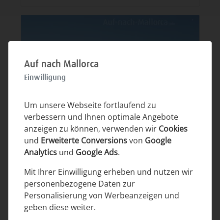
Auf nach Mallorca
Einwilligung
Um unsere Webseite fortlaufend zu
verbessern und Ihnen optimale Angebote
anzeigen zu können, verwenden wir
Cookies
und
Erweiterte Conversions
von
Google
Die Umgebung der Finca: Mandel-
Bild 5
Analytics
und
Google Ads
.
und Johannisbrotbäume, durchzogen von
Mit Ihrer Einwilligung erheben und nutzen wir
Natursteinmauern und weidenden
personenbezogene Daten zur
Schafen. Dazwischen die Solarpanels und
Personalisierung von Werbeanzeigen und
das Windrad der Finca.
geben diese weiter.