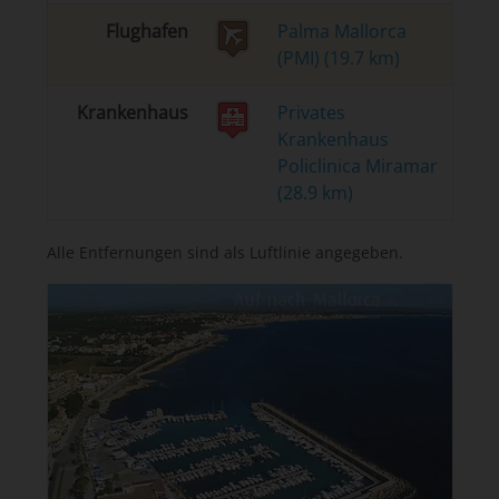
Flug­ha­fen
Palma Mallorca
(PMI) (19.7 km)
Kran­ken­haus
Privates
Krankenhaus
Policlinica Miramar
(28.9 km)
Alle Entfernungen sind als Luftlinie angegeben.