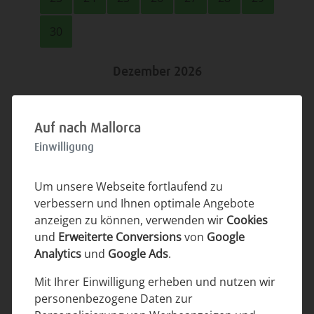
30
Dezember 2026
Mo.
Di.
Mi.
Do.
Fr.
Sa.
So.
Auf nach Mallorca
1
2
3
4
5
6
Einwilligung
7
8
9
10
11
12
13
Um unsere Webseite fortlaufend zu
14
15
16
17
18
19
20
verbessern und Ihnen optimale Angebote
anzeigen zu können, verwenden wir
Cookies
21
22
23
24
25
26
27
und
Erweiterte Conversions
von
Google
Analytics
und
Google Ads
.
28
29
30
31
Mit Ihrer Einwilligung erheben und nutzen wir
personenbezogene Daten zur
Januar 2027