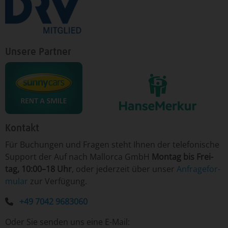
Unsere Partner
Kontakt
Für ­Bu­chun­gen un­d Fra­gen ­steht Ih­nen der te­le­fo­nische
Sup­port der Auf nach Mallorca GmbH
Mon­tag ­bis Frei­
tag, 10:00–18 Uhr
, o­der je­der­zeit ­über­ un­ser
An­fra­ge­for­
mu­lar
­zur Ver­fü­gung.
+49 7042 9683060
Oder Sie senden uns eine E-Mail: