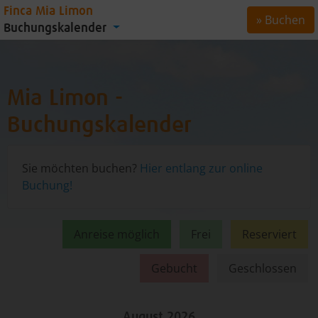
Finca Mia Limon
» Buchen
Buchungskalender
Mia Limon -
Buchungskalender
Sie möchten buchen?
Hier entlang zur online
Buchung!
Anreise möglich
Frei
Reserviert
Gebucht
Geschlossen
August 2026