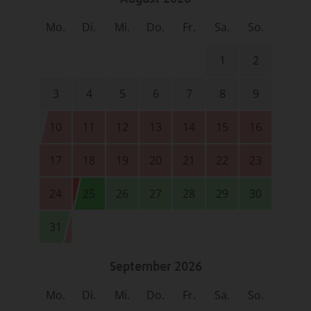
Mo.
Di.
Mi.
Do.
Fr.
Sa.
So.
1
2
3
4
5
6
7
8
9
10
11
12
13
14
15
16
17
18
19
20
21
22
23
24
25
26
27
28
29
30
31
September 2026
Mo.
Di.
Mi.
Do.
Fr.
Sa.
So.