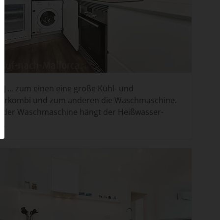
... zum einen eine große Kühl- und
10
ierkombi und zum anderen die Waschmaschine.
 der Waschmaschine hängt der Heißwasser-
r.