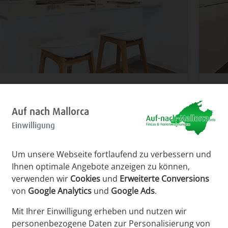
ch am Tresen kann ein schnelles Frühstück
Bild 8
in Snack eingenommen werden, bevor es an
eing
Auf nach Mallorca
and geht.
Elek
Spül
Einwilligung
Um unsere Webseite fortlaufend zu verbessern und
Ihnen optimale Angebote anzeigen zu können,
verwenden wir
Cookies
und
Erweiterte Conversions
von
Google Analytics
und
Google Ads
.
Mit Ihrer Einwilligung erheben und nutzen wir
personenbezogene Daten zur Personalisierung von