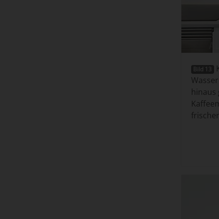
K
Bild 13
Wasserk
hinaus 
Kaffeem
frische