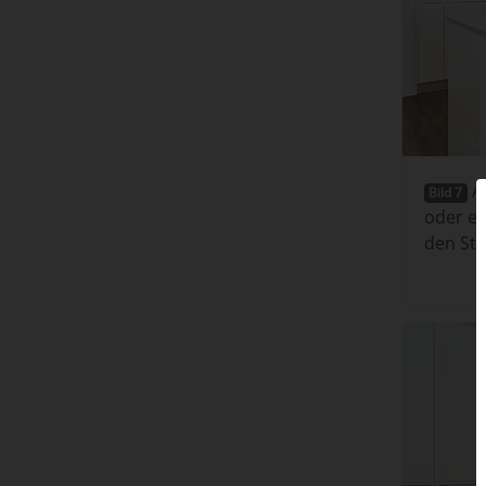
Au
Bild 7
oder e
den Str