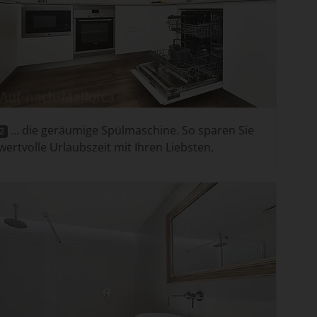
... die geräumige Spülmaschine. So sparen Sie
12
 wertvolle Urlaubszeit mit Ihren Liebsten.