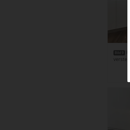
H
Bild 9
versteck