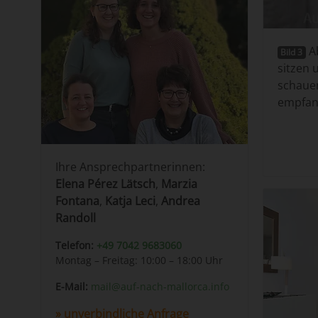
Ab
Bild 3
sitzen 
schaue
empfan
Ihre Ansprechpartnerinnen:
Elena Pérez Lätsch
,
Marzia
Fontana
,
Katja Leci
,
Andrea
Randoll
Telefon:
+49 7042 9683060
Montag – Freitag: 10:00 – 18:00 Uhr
E-Mail:
mail@auf-nach-mallorca.info
unverbindliche Anfrage