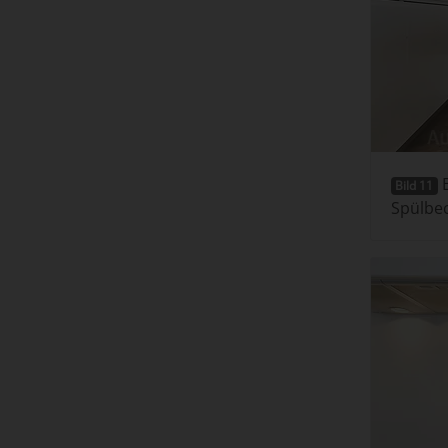
E
Bild 11
Spülbec