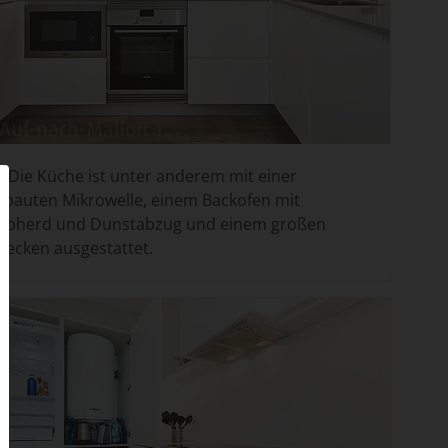
Die Küche ist unter anderem mit einer
ebauten Mikrowelle, einem Backofen mit
troherd und Dunstabzug und einem großen
becken ausgestattet.