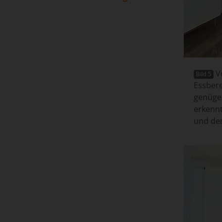
V
Bild 5
Essbere
genüge
erkenn
und de