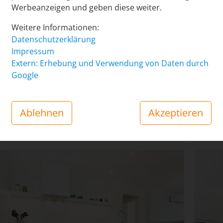
Werbeanzeigen und geben diese weiter.
Weitere Informationen:
Datenschutzerklärung
Impressum
Extern: Erhebung und Verwendung von Daten durch
Google
inter diesen hohen Küchenschränken
Bild 
en sich...
Gefr
Ablehnen
Akzeptieren
Über
Boile