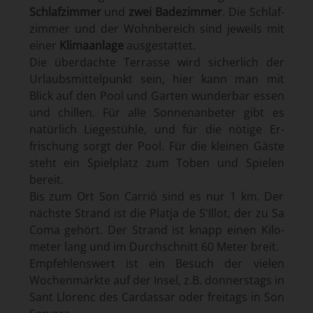
Schlaf­zimmer
und
zwei Bade­zimmer
. Die Schlaf­
zimmer und der Wohn­bereich sind je­weils mit
einer
Klima­anlage
aus­ge­stattet.
Die über­dachte Terrasse wird sicher­lich der
Urlaubs­mittel­punkt sein, hier kann man mit
Blick auf den Pool und Garten wunder­bar essen
und chillen. Für alle Sonnen­an­beter gibt es
natürlich Liege­stühle, und für die nötige Er­
frischung sorgt der Pool. Für die kleinen Gäste
steht ein Spiel­platz zum Toben und Spielen
bereit.
Bis zum Ort Son Carrió sind es nur 1 km. Der
nächste Strand ist die Platja de S'Illot, der zu Sa
Coma gehört. Der Strand ist knapp einen Kilo­
meter lang und im Durch­schnitt 60 Meter breit.
Empfehlens­wert ist ein Be­such der vielen
Wochen­märkte auf der Insel, z.B. donners­tags in
Sant Llorenc des Cardassar oder frei­tags in Son