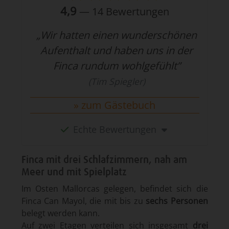
4,9
—
14
Bewertungen
„Wir hatten einen wunderschönen
Aufenthalt und haben uns in der
Finca rundum wohlgefühlt”
(Tim Spiegler)
zum Gästebuch
Echte Bewertungen
Finca mit drei Schlafzimmern, nah am
Meer und mit Spielplatz
Im Osten Mallorcas ge­legen, be­findet sich die
Finca Can Mayol, die mit bis zu
sechs Per­son­en
be­legt werden kann.
Auf zwei Etagen ver­teilen sich ins­gesamt
drei