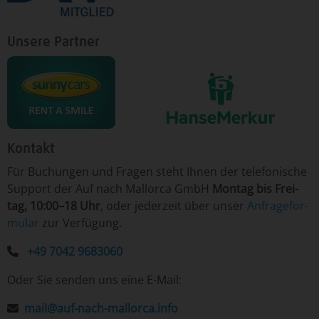
Unsere Partner
Kontakt
Für ­Bu­chun­gen un­d Fra­gen ­steht Ih­nen der te­le­fo­nische
Sup­port der Auf nach Mallorca GmbH
Mon­tag ­bis Frei­
tag, 10:00–18 Uhr
, o­der je­der­zeit ­über­ un­ser
An­fra­ge­for­
mu­lar
­zur Ver­fü­gung.
+49 7042 9683060
Oder Sie senden uns eine E-Mail:
mail@auf-nach-mallorca.info