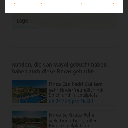
Lage
Kunden, die Can Mayol gebucht haben,
haben auch diese Fincas gebucht:
Finca Cas Padri Guillem
sehr kinderfreundlich mit
Spiel- und Fußballplatz
ab 97,75 € pro Nacht
Finca Sa Gruta Vella
viele Finca-Tiere, toller
Kinderspielplatz und