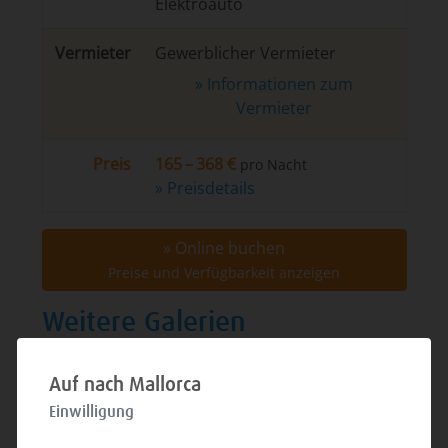
Elektroauto
Vermieter
Gewerblicher Vermieter
» Informationen zum
Vermieter
Preis
165 – 368 €
pro Nacht
» Preisdetails
» Online buchen
Preise und Verfügbarkeit anzeigen
Weitere Galerien
Auf nach Mallorca
Einwilligung