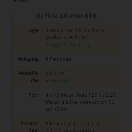
Servera.
Die Finca auf einen Blick
Lage
Sant Llorenc des Cardassar
(Mallorca Ostküste)
» La­ge­be­schrei­bung
Belegung
6 Personen
Wohn­flä­
235,0 m²
che
» Grundriss
Pool
4 x 7,8 Meter, Tiefe 1,20 bis 2,20
Meter, mit Flachbereich von 55
cm, Chlor
Aus­stat­
Klimaanlage (in den drei
tung
Schlafzimmern und im