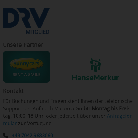
Unsere Partner
Kontakt
Für ­Bu­chun­gen un­d Fra­gen ­steht Ih­nen der te­le­fo­nische
Sup­port der Auf nach Mallorca GmbH
Mon­tag ­bis Frei­
tag, 10:00–18 Uhr
, o­der je­der­zeit ­über­ un­ser
An­fra­ge­for­
mu­lar
­zur Ver­fü­gung.
+49 7042 9683060