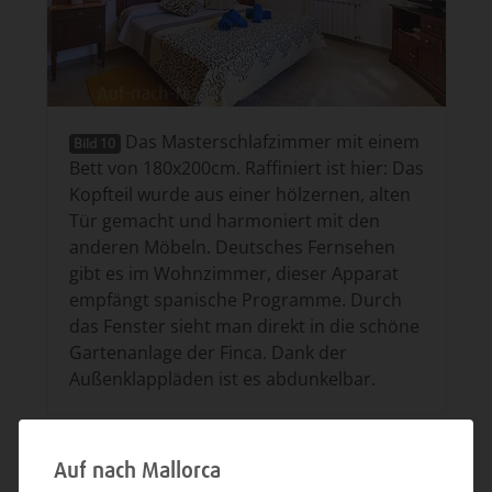
Das Masterschlafzimmer mit einem
Bild 10
Bett von 180x200cm. Raffiniert ist hier: Das
Kopfteil wurde aus einer hölzernen, alten
Tür gemacht und harmoniert mit den
anderen Möbeln. Deutsches Fernsehen
gibt es im Wohnzimmer, dieser Apparat
empfängt spanische Programme. Durch
das Fenster sieht man direkt in die schöne
Gartenanlage der Finca. Dank der
Außenklappläden ist es abdunkelbar.
Auf nach Mallorca