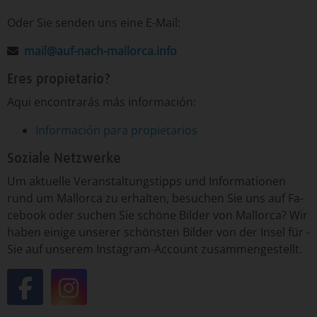
Oder Sie senden uns eine E-Mail:
mail@auf-nach-mallorca.info
Eres propietario?
Aqui encontrarás más información:
Información para propietarios
Soziale Netzwerke
Um­ ak­tu­el­le ­Ver­an­stal­tungs­tipp­s un­d ­In­for­ma­tio­nen
run­d um ­Mal­lor­ca ­zu er­hal­ten, ­be­su­chen ­Sie uns auf Fa­
ce­book o­der ­su­chen ­Sie ­schö­ne ­Bil­der von ­Mal­lor­ca? Wir
ha­ben ei­ni­ge un­se­rer ­schöns­ten ­Bil­der von ­der In­sel ­für ­
Sie auf un­se­rem Insta­gram-­Ac­count ­zu­sam­men­ge­stellt.