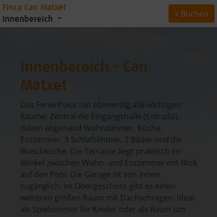
Finca Can Matxet
» Buchen
Innenbereich
Innenbereich - Can
Matxet
Das Ferienhaus hat ebenerdig alle wichtigen
Räume: Zentral die Eingangshalle (Entrada),
davon abgehend Wohnzimmer, Küche,
Esszimmer, 3 Schlafzimmer, 2 Bäder und die
Waschküche. Die Terrasse liegt praktisch im
Winkel zwischen Wohn- und Esszimmer mit Blick
auf den Pool. Die Garage ist von innen
zugänglich. Im Obergeschoss gibt es einen
weiteren großen Raum mit Dachschrägen. Ideal
als Spielzimmer für Kinder oder als Raum um