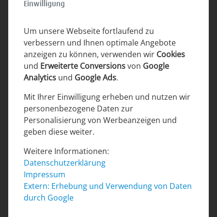
Einwilligung
Um unsere Webseite fortlaufend zu
verbessern und Ihnen optimale Angebote
anzeigen zu können, verwenden wir
Cookies
und
Erweiterte Conversions
von
Google
Analytics
und
Google Ads
.
Mit Ihrer Einwilligung erheben und nutzen wir
Der große Einbauschrank bietet
personenbezogene Daten zur
Bild 11
genügend Platz für die ganze
Personalisierung von Werbeanzeigen und
Urlaubsgarderobe. Wie auf Mallorca üblich
geben diese weiter.
ist es ein Einbauschrank mit
Weitere Informationen:
luftdurchlässigen Türen. Ein Babybett
Datenschutzerklärung
findet hier gut Platz und kann
Impressum
hinzugestellt werden.
Extern: Erhebung und Verwendung von Daten
durch Google