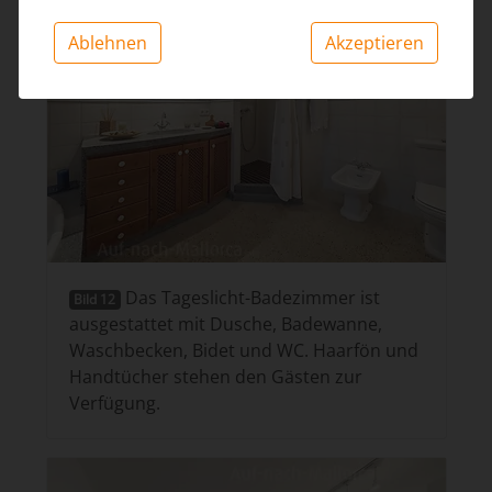
Ablehnen
Akzeptieren
Das Tageslicht-Badezimmer ist
Bild 12
ausgestattet mit Dusche, Badewanne,
Waschbecken, Bidet und WC. Haarfön und
Handtücher stehen den Gästen zur
Verfügung.